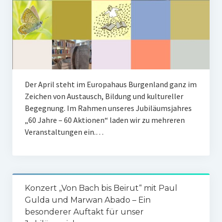
Mitglied werden
Partner
Kontakt / Team
Newsletter
Der April steht im Europahaus Burgenland ganz im
Anmeldung
Zeichen von Austausch, Bildung und kultureller
Begegnung. Im Rahmen unseres Jubiläumsjahres
Archiv
„60 Jahre – 60 Aktionen“ laden wir zu mehreren
Veranstaltungen ein.…
Konzert „Von Bach bis Beirut“ mit Paul
Gulda und Marwan Abado – Ein
besonderer Auftakt für unser