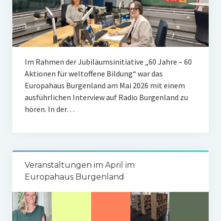
Garten
Angebote
Termine/Veranstaltungen
Im Rahmen der Jubiläumsinitiative „60 Jahre – 60
Nachlese Veranstaltungen
Aktionen für weltoffene Bildung“ war das
Europahaus Burgenland am Mai 2026 mit einem
Bildungsmaterialien
ausführlichen Interview auf Radio Burgenland zu
Ausstellungen-Verleih
hören. In der…
Medienkoffer-Verleih
Film-Streaming
Veranstaltungen im April im
Wald der Friedenskosmopolit:innen
Europahaus Burgenland
Akademie Pannonien
Über uns