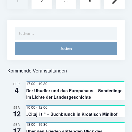
1
2
…
6
der
Beiträge
Suchen
nach:
Kommende Veranstaltungen
17:00
-
19:30
SEP.
4
Der Uhudler und das Europahaus – Sonderlinge
im Lichte der Landesgeschichte
10:00
-
12:00
SEP.
12
„Čitaj i ti“ – Buchbrunch in Kroatisch Minihof
18:00
-
19:30
SEP.
17
Über den Frieden stiftenden Blick des