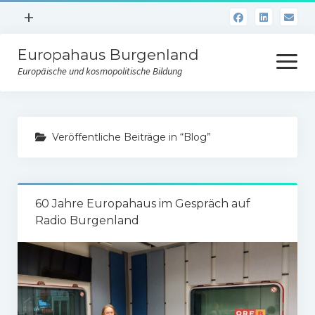
Menü
+
öffnen
Europahaus Burgenland
Kooperationspartner von SÜDWIND
Menü
öffnen
Europäische und kosmopolitische Bildung
Austrian Development Agency
Erwachsenenbildung im BMFWF
Kosmopolitischer Lernort
Erwachsenenbildung im Land Burgenland
Veröffentliche Beiträge in “Blog”
Bibliothek
Impressum/Informationspflicht
Mediensuche
60 Jahre Europahaus im Gespräch auf
Film-Streaming
Radio Burgenland
Verlag
WELT(GE)WISSEN
Ausstellungen