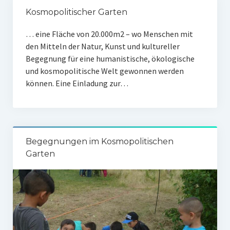
Garten
Kosmopolitischer Garten
Angebote
… eine Fläche von 20.000m2 – wo Menschen mit
den Mitteln der Natur, Kunst und kultureller
Termine/Veranstaltungen
Begegnung für eine humanistische, ökologische
Nachlese Veranstaltungen
und kosmopolitische Welt gewonnen werden
können. Eine Einladung zur…
Bildungsmaterialien
Ausstellungen-Verleih
Medienkoffer-Verleih
Begegnungen im Kosmopolitischen
Garten
Film-Streaming
Wald der Friedenskosmopolit:innen
Akademie Pannonien
Über uns