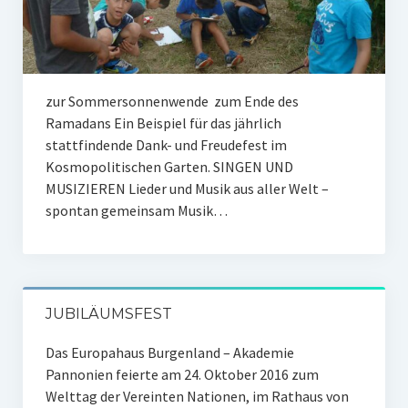
Mitglied werden
Partner
Kontakt / Team
zur Sommersonnenwende zum Ende des
Ramadans Ein Beispiel für das jährlich
Newsletter
stattfindende Dank- und Freudefest im
Kosmopolitischen Garten. SINGEN UND
Anmeldung
MUSIZIEREN Lieder und Musik aus aller Welt –
spontan gemeinsam Musik…
Archiv
JUBILÄUMSFEST
Das Europahaus Burgenland – Akademie
Pannonien feierte am 24. Oktober 2016 zum
Welttag der Vereinten Nationen, im Rathaus von