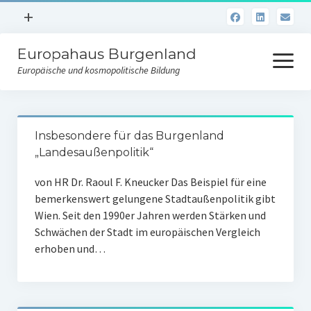
Menü
+
öffnen
Europahaus Burgenland
Kooperationspartner von SÜDWIND
Menü
öffnen
Europäische und kosmopolitische Bildung
Austrian Development Agency
Erwachsenenbildung im BMFWF
Kosmopolitischer Lernort
Erwachsenenbildung im Land Burgenland
Insbesondere für das Burgenland
Bibliothek
„Landesaußenpolitik“
Impressum/Informationspflicht
Mediensuche
von HR Dr. Raoul F. Kneucker Das Beispiel für eine
bemerkenswert gelungene Stadtaußenpolitik gibt
Film-Streaming
Wien. Seit den 1990er Jahren werden Stärken und
Verlag
Schwächen der Stadt im europäischen Vergleich
erhoben und…
WELT(GE)WISSEN
Ausstellungen