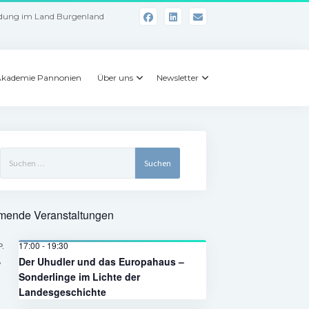
dung im Land Burgenland
kademie Pannonien
Über uns
Newsletter
Suchen
nach:
ende Veranstaltungen
17:00
-
19:30
P.
4
Der Uhudler und das Europahaus –
Sonderlinge im Lichte der
Landesgeschichte