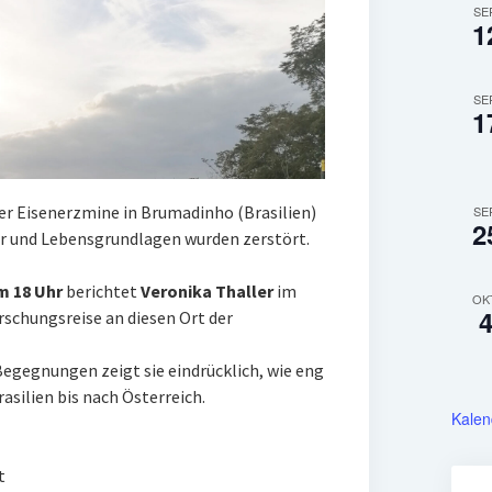
SE
1
SE
1
r Eisenerzmine in Brumadinho (Brasilien)
SE
2
er und Lebensgrundlagen wurden zerstört.
m 18 Uhr
berichtet
Veronika Thaller
im
OK
rschungsreise an diesen Ort der
Begegnungen zeigt sie eindrücklich, wie eng
silien bis nach Österreich.
Kalen
t