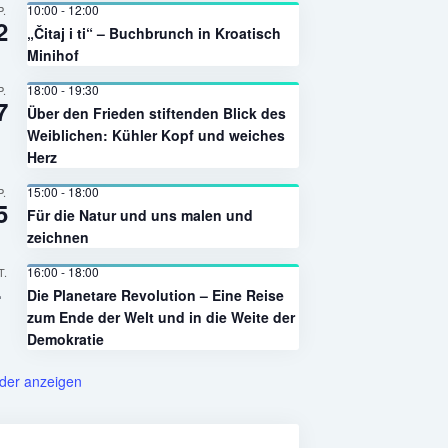
10:00
-
12:00
P.
2
„Čitaj i ti“ – Buchbrunch in Kroatisch
Minihof
18:00
-
19:30
P.
7
Über den Frieden stiftenden Blick des
Weiblichen: Kühler Kopf und weiches
Herz
15:00
-
18:00
P.
5
Für die Natur und uns malen und
zeichnen
16:00
-
18:00
T.
4
Die Planetare Revolution – Eine Reise
zum Ende der Welt und in die Weite der
Demokratie
der anzeigen