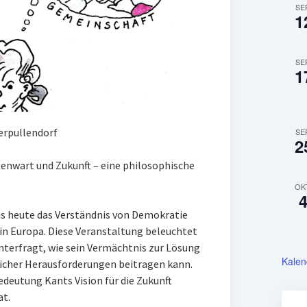
SE
1
SE
1
berpullendorf
SE
2
enwart und Zukunft – eine philosophische
OK
s heute das Verständnis von Demokratie
n Europa. Diese Veranstaltung beleuchtet
nterfragt, wie sein Vermächtnis zur Lösung
Kalen
tlicher Herausforderungen beitragen kann.
deutung Kants Vision für die Zukunft
at.