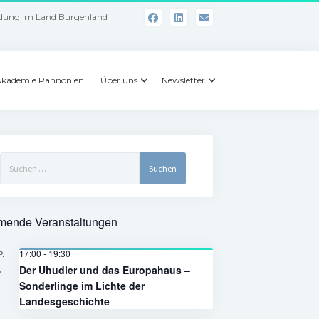
dung im Land Burgenland
kademie Pannonien
Über uns
Newsletter
Suchen
nach:
ende Veranstaltungen
17:00
-
19:30
P.
4
Der Uhudler und das Europahaus –
Sonderlinge im Lichte der
Landesgeschichte