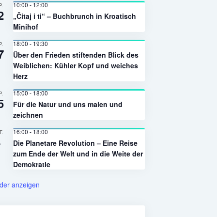
10:00
-
12:00
P.
2
„Čitaj i ti“ – Buchbrunch in Kroatisch
Minihof
18:00
-
19:30
P.
7
Über den Frieden stiftenden Blick des
Weiblichen: Kühler Kopf und weiches
Herz
15:00
-
18:00
P.
5
Für die Natur und uns malen und
zeichnen
16:00
-
18:00
T.
4
Die Planetare Revolution – Eine Reise
zum Ende der Welt und in die Weite der
Demokratie
der anzeigen