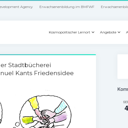
Development Agency
Erwachsenenbildung im BMFWF
Erwachsenenbil
Kosmopolitischer Lernort
Angebote
A
der Stadtbücherei
nuel Kants Friedensidee
Komm
SE