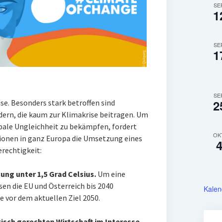
SE
1
SE
1
SE
2
ise. Besonders stark betroffen sind
ern, die kaum zur Klimakrise beitragen. Um
obale Ungleichheit zu bekämpfen, fordert
OK
onen in ganz Europa die Umsetzung eines
rechtigkeit:
ng unter 1,5 Grad Celsius.
Um eine
en die EU und Österreich bis 2040
Kalen
e vor dem aktuellen Ziel 2050.
gisch gerechten Wirtschaft im Interesse