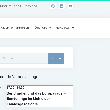
dung im Land Burgenland
kademie Pannonien
Über uns
Newsletter
Suchen
nach:
ende Veranstaltungen
17:00
-
19:30
P.
4
Der Uhudler und das Europahaus –
Sonderlinge im Lichte der
Landesgeschichte