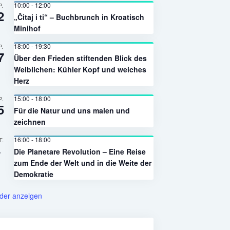
10:00
-
12:00
P.
2
„Čitaj i ti“ – Buchbrunch in Kroatisch
Minihof
18:00
-
19:30
P.
7
Über den Frieden stiftenden Blick des
Weiblichen: Kühler Kopf und weiches
Herz
15:00
-
18:00
P.
5
Für die Natur und uns malen und
zeichnen
16:00
-
18:00
T.
4
Die Planetare Revolution – Eine Reise
zum Ende der Welt und in die Weite der
Demokratie
der anzeigen